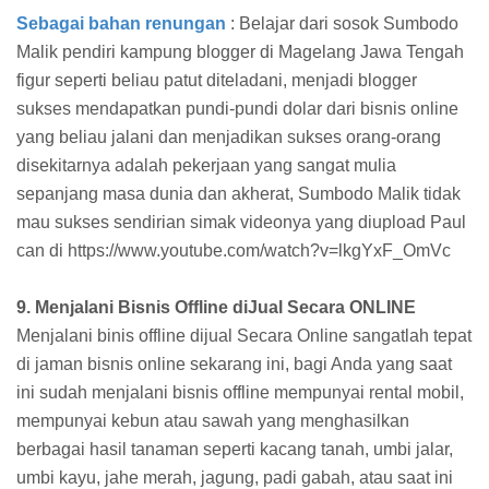
Sebagai bahan renungan
: Belajar dari sosok Sumbodo
Malik pendiri kampung blogger di Magelang Jawa Tengah
figur seperti beliau patut diteladani, menjadi blogger
sukses mendapatkan pundi-pundi dolar dari bisnis online
yang beliau jalani dan menjadikan sukses orang-orang
disekitarnya adalah pekerjaan yang sangat mulia
sepanjang masa dunia dan akherat, Sumbodo Malik tidak
mau sukses sendirian simak videonya yang diupload Paul
can di https://www.youtube.com/watch?v=lkgYxF_OmVc
9. Menjalani Bisnis Offline diJual Secara ONLINE
Menjalani binis offline dijual Secara Online sangatlah tepat
di jaman bisnis online sekarang ini, bagi Anda yang saat
ini sudah menjalani bisnis offline mempunyai rental mobil,
mempunyai kebun atau sawah yang menghasilkan
berbagai hasil tanaman seperti kacang tanah, umbi jalar,
umbi kayu, jahe merah, jagung, padi gabah, atau saat ini