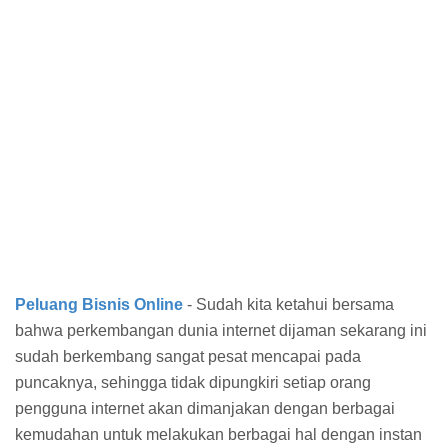
Peluang Bisnis Online
- Sudah kita ketahui bersama
bahwa perkembangan dunia internet dijaman sekarang ini
sudah berkembang sangat pesat mencapai pada
puncaknya, sehingga tidak dipungkiri setiap orang
pengguna internet akan dimanjakan dengan berbagai
kemudahan untuk melakukan berbagai hal dengan instan