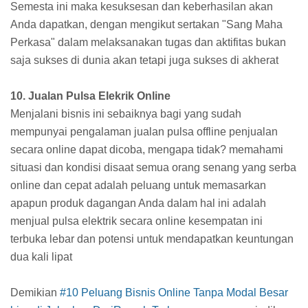
Semesta ini maka kesuksesan dan keberhasilan akan
Anda dapatkan, dengan mengikut sertakan "Sang Maha
Perkasa" dalam melaksanakan tugas dan aktifitas bukan
saja sukses di dunia akan tetapi juga sukses di akherat
10. Jualan Pulsa Elekrik Online
Menjalani bisnis ini sebaiknya bagi yang sudah
mempunyai pengalaman jualan pulsa offline penjualan
secara online dapat dicoba, mengapa tidak? memahami
situasi dan kondisi disaat semua orang senang yang serba
online dan cepat adalah peluang untuk memasarkan
apapun produk dagangan Anda dalam hal ini adalah
menjual pulsa elektrik secara online kesempatan ini
terbuka lebar dan potensi untuk mendapatkan keuntungan
dua kali lipat
Demikian
#10 Peluang Bisnis Online Tanpa Modal Besar