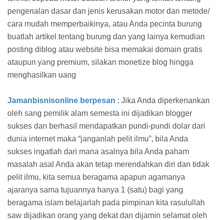
pengenalan dasar dan jenis kerusakan motor dan metode/
cara mudah memperbaikinya, atau Anda pecinta burung
buatlah artikel tentang burung dan yang lainya kemudian
posting diblog atau website bisa memakai domain gratis
ataupun yang premium, silakan monetize blog hingga
menghasilkan uang
Jamanbisnisonline berpesan
:
Jika Anda diperkenankan
oleh sang pemilik alam semesta ini dijadikan blogger
sukses dan berhasil mendapatkan pundi-pundi dolar dari
dunia internet maka “janganlah pelit ilmu”, bila Anda
sukses ingatlah dari mana asalnya bila Anda paham
masalah asal Anda akan tetap merendahkan diri dan tidak
pelit ilmu, kita semua beragama apapun agamanya
ajaranya sama tujuannya hanya 1 (satu) bagi yang
beragama islam belajarlah pada pimpinan kita rasulullah
saw dijadikan orang yang dekat dan dijamin selamat oleh