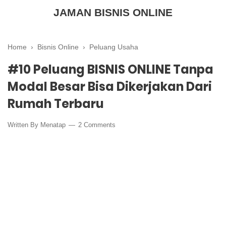
JAMAN BISNIS ONLINE
Home
›
Bisnis Online
›
Peluang Usaha
#10 Peluang BISNIS ONLINE Tanpa
Modal Besar Bisa Dikerjakan Dari
Rumah Terbaru
Written By
Menatap
2 Comments