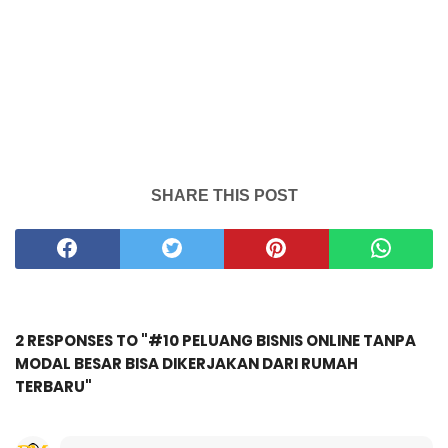
SHARE THIS POST
2 RESPONSES TO "#10 PELUANG BISNIS ONLINE TANPA
MODAL BESAR BISA DIKERJAKAN DARI RUMAH
TERBARU"