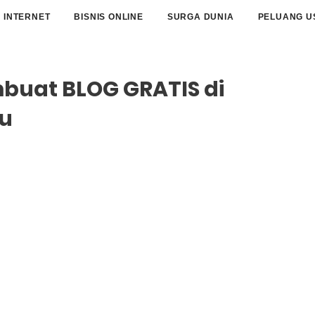
INTERNET
BISNIS ONLINE
SURGA DUNIA
PELUANG U
uat BLOG GRATIS di
u