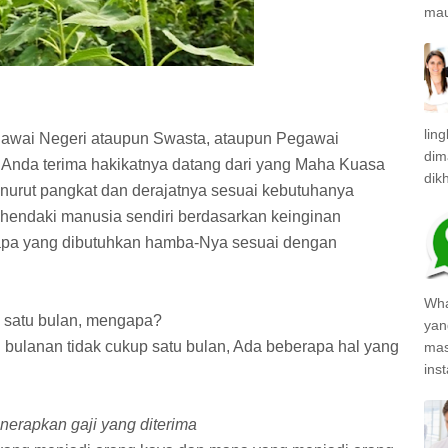
mau
lin
gawai Negeri ataupun Swasta, ataupun Pegawai
dim
Anda terima hakikatnya datang dari yang Maha Kuasa
dik
nurut pangkat dan derajatnya sesuai kebutuhanya
hendaki manusia sendiri berdasarkan keinginan
apa yang dibutuhkan hamba-Nya sesuai dengan
Wha
p satu bulan, mengapa?
yan
bulanan tidak cukup satu bulan, Ada beberapa hal yang
mas
inst
erapkan gaji yang diterima