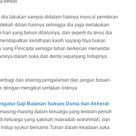
ya bebas
s dia lakukan sampai didalam hatinya muncul pemikiran
edekah dihari-harinya sehingga dia juga melakukan
hari yang belum dilaluinya, dan seperti itu terus dia
 mendapatkan keridhaan kasih sayang-Nya bukan
uk sang Pencipta semoga tuhan berkenan menyertai
 diamnya dalam suka dan derita sepanjang hidupnya
uk berbagi dan sharing pengalaman dan jangan bosan-
re dengan mengikut sertakan linknya
gatur Gaji Bulanan Sukses Dunia dan Akherat
 masing-masing dalam keluarga yang tentram penuh
adi keluarga yang sakinah mawadah warohmah, dan
h hidup syukur bersama Tuhan dalam keadaan suka