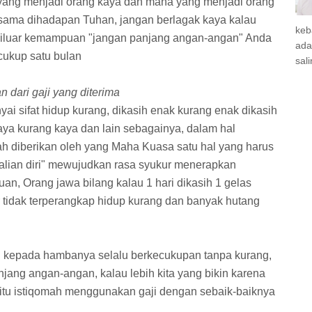
ang menjadi orang kaya dan mana yang menjadi orang
p sama dihadapan Tuhan, jangan berlagak kaya kalau
keb
 diluar kemampuan "jangan panjang angan-angan" Anda
ada
cukup satu bulan
sal
 dari gaji yang diterima
i sifat hidup kurang, dikasih enak kurang enak dikasih
kaya kurang kaya dan lain sebagainya, dalam hal
ah diberikan oleh yang Maha Kuasa satu hal yang harus
alian diri" mewujudkan rasa syukur menerapkan
, Orang jawa bilang kalau 1 hari dikasih 1 gelas
r tidak terperangkap hidup kurang dan banyak hutang
i kepada hambanya selalu berkecukupan tanpa kurang,
njang angan-angan, kalau lebih kita yang bikin karena
ur itu istiqomah menggunakan gaji dengan sebaik-baiknya