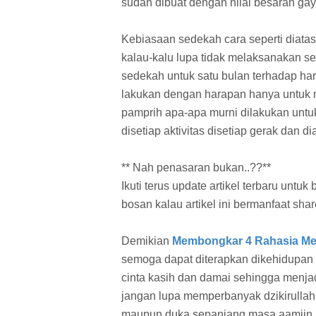
sudah dibuat dengan nilai besaran ga
Kebiasaan sedekah cara seperti diata
kalau-kalu lupa tidak melaksanakan s
sedekah untuk satu bulan terhadap hari-
lakukan dengan harapan hanya untuk
pamprih apa-apa murni dilakukan unt
disetiap aktivitas disetiap gerak dan
** Nah penasaran bukan..??**
Ikuti terus update artikel terbaru unt
bosan kalau artikel ini bermanfaat sha
Demikian
Membongkar 4 Rahasia Men
semoga dapat diterapkan dikehidupan
cinta kasih dan damai sehingga menj
jangan lupa memperbanyak dzikirulla
maupun duka sepanjang masa.aamiin