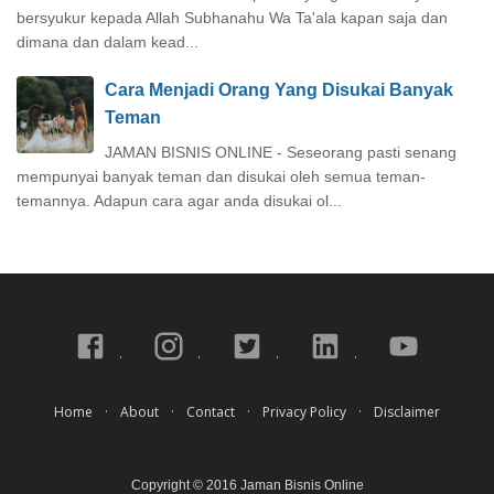
bersyukur kepada Allah Subhanahu Wa Ta'ala kapan saja dan
dimana dan dalam kead...
Cara Menjadi Orang Yang Disukai Banyak
Teman
JAMAN BISNIS ONLINE - Seseorang pasti senang
mempunyai banyak teman dan disukai oleh semua teman-
temannya. Adapun cara agar anda disukai ol...
Home
About
Contact
Privacy Policy
Disclaimer
Copyright © 2016
Jaman Bisnis Online