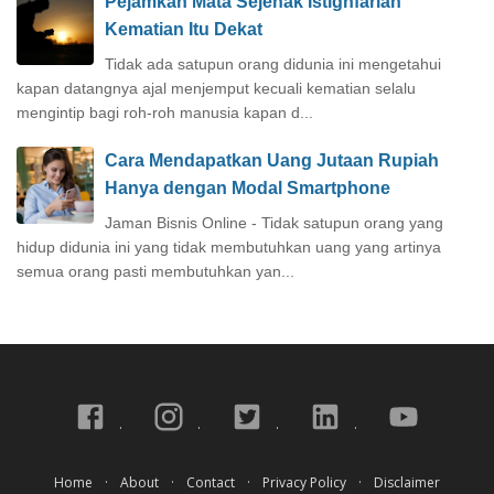
Pejamkan Mata Sejenak Istighfarlah
Kematian Itu Dekat
Tidak ada satupun orang didunia ini mengetahui
kapan datangnya ajal menjemput kecuali kematian selalu
mengintip bagi roh-roh manusia kapan d...
Cara Mendapatkan Uang Jutaan Rupiah
Hanya dengan Modal Smartphone
Jaman Bisnis Online - Tidak satupun orang yang
hidup didunia ini yang tidak membutuhkan uang yang artinya
semua orang pasti membutuhkan yan...
Home
About
Contact
Privacy Policy
Disclaimer