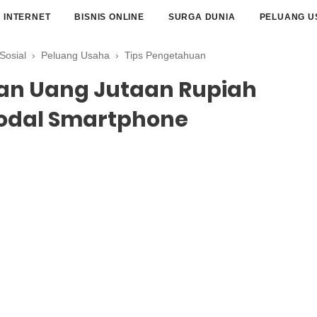
INTERNET
BISNIS ONLINE
SURGA DUNIA
PELUANG U
Sosial
›
Peluang Usaha
›
Tips Pengetahuan
n Uang Jutaan Rupiah
odal Smartphone